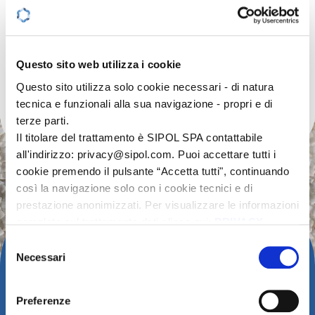
MARKETS
ELECTRICAL
& ELECTRONIC
Questo sito web utilizza i cookie
Questo sito utilizza solo cookie necessari - di natura
tecnica e funzionali alla sua navigazione - propri e di
terze parti.
Il titolare del trattamento è SIPOL SPA contattabile
all'indirizzo: privacy@sipol.com. Puoi accettare tutti i
cookie premendo il pulsante “Accetta tutti", continuando
così la navigazione solo con i cookie tecnici e di
prestazione anonimizzati. Per visualizzare le informazioni
complete sul trattamento dati clicca qui:
PRIVACY
POLICY
Selezione
Al seguente link trovi la nostra informativa estesa sui
Necessari
del
cookie:
COOKIE POLICY
CERTIFICATIONS
consenso
Preferenze