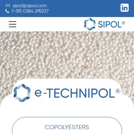
sipol@sipol.com
(+39) 0384 295237
COPOLYESTERS