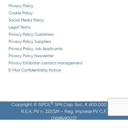
Privacy Policy
Cookie Policy
Social Media Policy
Legal Terms
Privacy Policy Customers
Privacy Policy Suppliers
Privacy Policy Job Applicants
Privacy Policy Newsletter
Privacy Exhibition contact management
E-Mail Confidentiality Notice
®
Copyright © SIPOL
SPA Cap. Soc. € 600.000 i.v. –
R.E.A. PV n. 225329 – Reg. Imprese PV C.F.
01669490037
P. IVA 01842120188 PEC sipol@pec.sipol.it