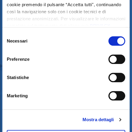
cookie premendo il pulsante “Accetta tutti", continuando
così la navigazione solo con i cookie tecnici e di
prestazione anonimizzati. Per visualizzare le informazioni
complete sul trattamento dati clicca qui:
PRIVACY
POLICY
Selezione
Al seguente link trovi la nostra informativa estesa sui
Necessari
del
cookie:
COOKIE POLICY
consenso
Preferenze
Statistiche
Marketing
Mostra dettagli
ALBIS PLASTIC RECEIVES