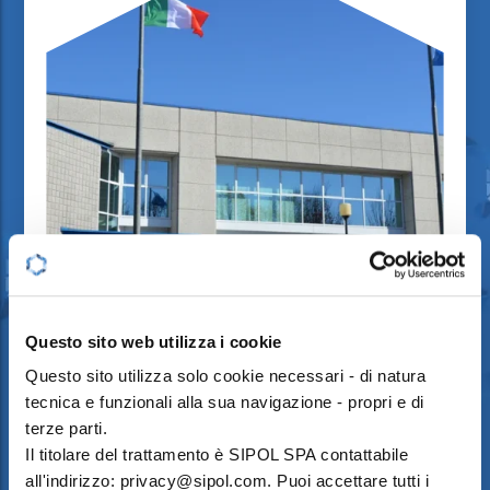
Questo sito web utilizza i cookie
Questo sito utilizza solo cookie necessari - di natura
SIPOL® SPA SOCIETÀ ITALIANA
tecnica e funzionali alla sua navigazione - propri e di
POLIMERI COMPETENCE IN SPECIALITY
terze parti.
COPOLYESTERS AND COPOLYAMIDES
Il titolare del trattamento è SIPOL SPA contattabile
all'indirizzo: privacy@sipol.com. Puoi accettare tutti i
READ MORE