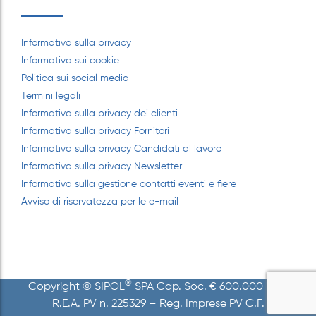
SIPOL® SPA A LINEAPELLE ESTATE 24
Informativa sulla privacy
Informativa sui cookie
8 Maggio 2025
Politica sui social media
Termini legali
Informativa sulla privacy dei clienti
ELASTOMERI TERMOPLASTICI
Informativa sulla privacy Fornitori
SOSTENIBILI IN CO-POLIESTERE
Informativa sulla privacy Candidati al lavoro
5 Maggio 2025
Informativa sulla privacy Newsletter
Informativa sulla gestione contatti eventi e fiere
SIPOL® SPA A LINEAPELLE INVERNO
Avviso di riservatezza per le e-mail
23/24
8 Maggio 2025
SIPOL® SPA A MECSPE 2022
®
Copyright © SIPOL
SPA Cap. Soc. € 600.000 i.v. –
8 Maggio 2025
R.E.A. PV n. 225329 – Reg. Imprese PV C.F.