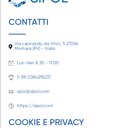
SIPOL® SPA A LINEAPELLE INVERNO
CONTATTI
25-26
15 Aprile 2024
Via Leonardo da Vinci, 5 27036
Mortara (PV) - Italia
SIPOL® SPA A LINEAPELLE ESTATE 25
17 Marzo 2024
Lun-Ven 8.30 - 17.00
(+39) 0384295237
SIPOL® SPA A LINEAPELLE INVERNO
24-25
sipol@sipol.com
10 Febbraio 2024
https://sipol.com
SIPOL® SPA A PLAST 2023
COOKIE E PRIVACY
8 Maggio 2025