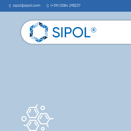
sipol@sipol.com
(+39) 0384 295237