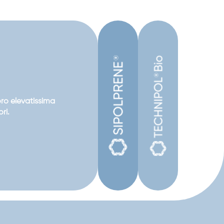
oro elevatissima
ri.