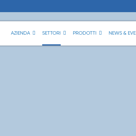
AZIENDA
SETTORI
PRODOTTI
NEWS & EV
®
®
®
®
®
®