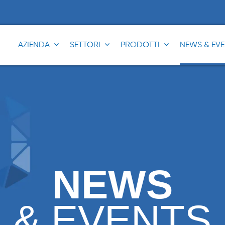
AZIENDA
SETTORI
PRODOTTI
NEWS & EV
®
®
®
®
NEWS
®
& EVENTS
®